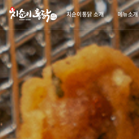
치순이통닭 소개
메뉴소개