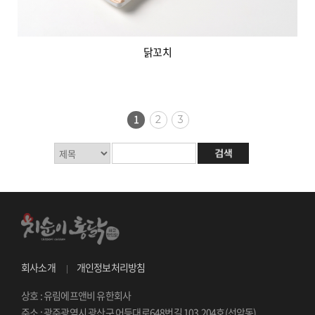
닭꼬치
1
2
3
회사소개
개인정보처리방침
상호 : 유림에프앤비 유한회사
주소 : 광주광역시 광산구 어등대로648번길 103,204호(선암동)