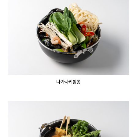
나가사키짬뽕