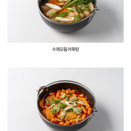
수제모둠어묵탕