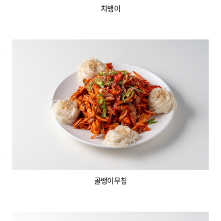
치뱅이
골뱅이무침