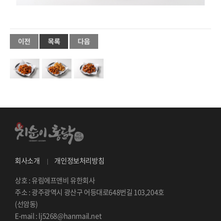
.
회사소개
개인정보처리방침
상호 : 유림에프앤비 유한회사
주소 : 광주광역시 광산구 어등대로648번길 103,204호
(선암동)
E-mail : lj5268@hanmail.net