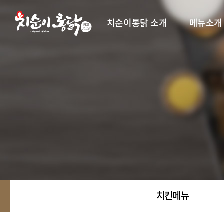
치순이통닭 소개
메뉴소개
치킨메뉴